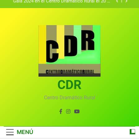
Gala 2024 en el Centro Dramático Rural el 20 de
agosto.
Textos seleccionados en el VI Certamen
Francisco Nieva de piezas breves teatrales
convocado por el Centro Dramático Rural de Mira
Gala anual virtual del Centro Dramático Rural de
(Cuenca)
Mira
Gala del Centro Dramático Rural 2025
Gala 2024 en el Centro Dramático Rural el 20 de
agosto.
Textos seleccionados en el VI Certamen
Francisco Nieva de piezas breves teatrales
convocado por el Centro Dramático Rural de Mira
CDR
Gala anual virtual del Centro Dramático Rural de
(Cuenca)
Mira
Centro Dramático Rural
MENÚ