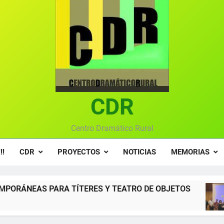
Textos seleccionados en el VI Certamen Francisco Nieva de pie
Ce
Gala anual vir
Gala 2024 en el C
Textos seleccionados en el VI Certamen Francisco Nieva de pie
CDR
Ce
Gala anual vir
Centro Dramático Rural
!!
CDR
PROYECTOS
NOTICIAS
MEMORIAS
TÍTERES Y TEATRO DE OBJETOS
Gala del C
12 Meses Atrás