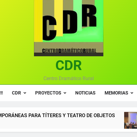
Ce
Gala anual vir
Gala 2024 en el C
Textos seleccionados en el VI Certamen Francisco Nieva de pie
Ce
CDR
Gala anual vir
Centro Dramático Rural
!!
CDR
PROYECTOS
NOTICIAS
MEMORIAS
RES Y TEATRO DE OBJETOS
Gala del Centro
12 Meses Atrás