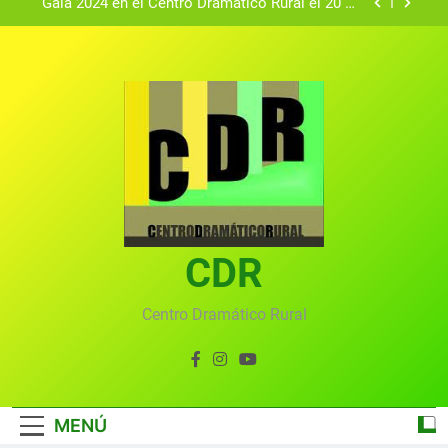
Gala 2024 en el Centro Dramático Rural el 20 de
agosto.
Textos seleccionados en el VI Certamen
Francisco Nieva de piezas breves teatrales
convocado por el Centro Dramático Rural de Mira
Gala anual virtual del Centro Dramático Rural de
(Cuenca)
Mira
Gala del Centro Dramático Rural 2025
Gala 2024 en el Centro Dramático Rural el 20 de
agosto.
Textos seleccionados en el VI Certamen
Francisco Nieva de piezas breves teatrales
convocado por el Centro Dramático Rural de Mira
CDR
Gala anual virtual del Centro Dramático Rural de
(Cuenca)
Mira
Centro Dramático Rural
MENÚ