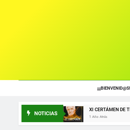
¡¡¡BIENVENID@S!
5
XI CERTÁMEN DE TEXTOS TEATRALES FRA
NOTICIAS
1 Año Atrás