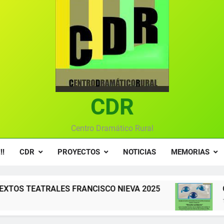
Gala 2024 en el C
Textos seleccionados en el VI Certamen Francisco Nieva de pie
Ce
Gala anual vir
Gala 2024 en el C
CDR
Textos seleccionados en el VI Certamen Francisco Nieva de pie
Ce
Centro Dramático Rural
Gala anual vir
!!
CDR
PROYECTOS
NOTICIAS
MEMORIAS
NCISCO NIEVA 2025
COMPRA YA EL BROCHE 
1 Año Atrás