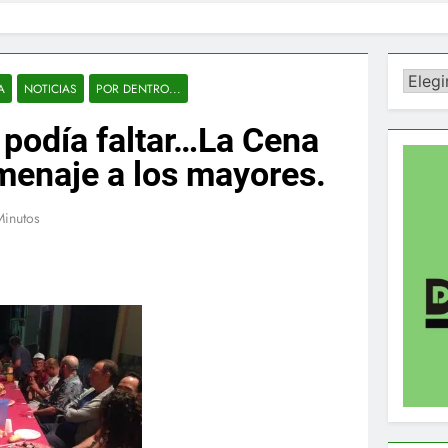
Catego
A
NOTICIAS
POR DENTRO...
 podía faltar…La Cena
homenaje a los mayores.
Minutos