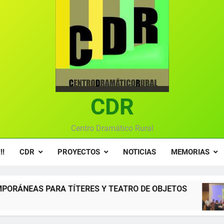
Ce
Gala anual vir
Gala 2024 en el C
Textos seleccionados en el VI Certamen Francisco Nieva de pie
Ce
CDR
Gala anual vir
Centro Dramático Rural
!!
CDR
PROYECTOS
NOTICIAS
MEMORIAS
ERES Y TEATRO DE OBJETOS
Gala del Centro
12 Meses Atrás