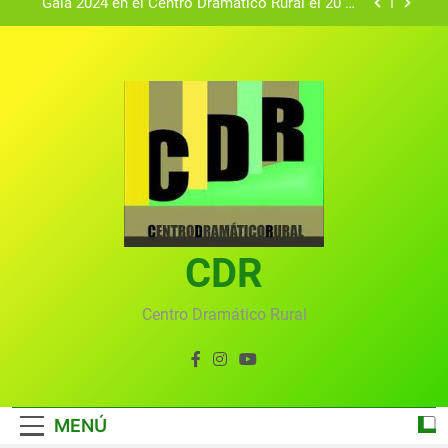
Gala 2024 en el Centro Dramático Rural el 20 de
agosto.
Textos seleccionados en el VI Certamen
Francisco Nieva de piezas breves teatrales
convocado por el Centro Dramático Rural de Mira
Gala anual virtual del Centro Dramático Rural de
(Cuenca)
Mira
Gala del Centro Dramático Rural 2025
Gala 2024 en el Centro Dramático Rural el 20 de
agosto.
Textos seleccionados en el VI Certamen
Francisco Nieva de piezas breves teatrales
convocado por el Centro Dramático Rural de Mira
CDR
Gala anual virtual del Centro Dramático Rural de
(Cuenca)
Mira
Centro Dramático Rural
MENÚ