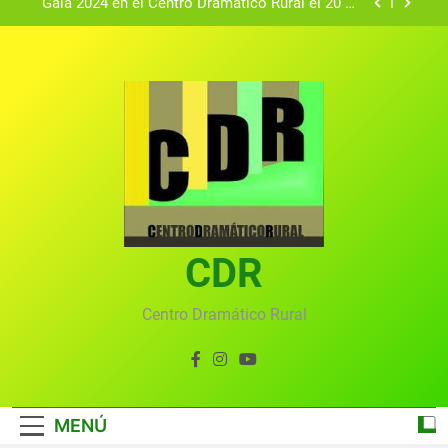
Gala 2024 en el Centro Dramático Rural el 20 de
agosto.
Textos seleccionados en el VI Certamen
Francisco Nieva de piezas breves teatrales
convocado por el Centro Dramático Rural de Mira
Gala anual virtual del Centro Dramático Rural de
(Cuenca)
Mira
Gala del Centro Dramático Rural 2025
Gala 2024 en el Centro Dramático Rural el 20 de
agosto.
Textos seleccionados en el VI Certamen
Francisco Nieva de piezas breves teatrales
convocado por el Centro Dramático Rural de Mira
CDR
Gala anual virtual del Centro Dramático Rural de
(Cuenca)
Mira
Centro Dramático Rural
MENÚ