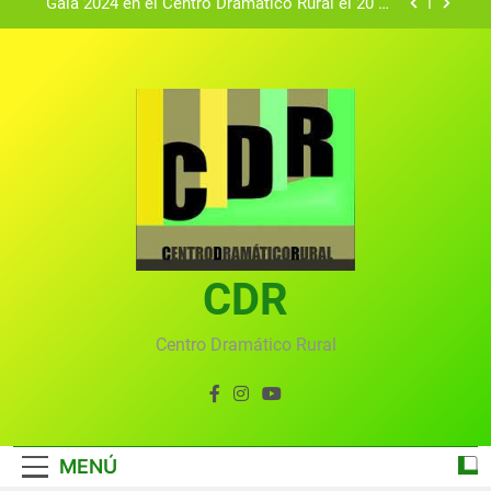
Gala 2024 en el Centro Dramático Rural el 20 de
agosto.
Textos seleccionados en el VI Certamen
Francisco Nieva de piezas breves teatrales
convocado por el Centro Dramático Rural de Mira
Gala anual virtual del Centro Dramático Rural de
(Cuenca)
Mira
Gala del Centro Dramático Rural 2025
Gala 2024 en el Centro Dramático Rural el 20 de
agosto.
Textos seleccionados en el VI Certamen
Francisco Nieva de piezas breves teatrales
convocado por el Centro Dramático Rural de Mira
CDR
Gala anual virtual del Centro Dramático Rural de
(Cuenca)
Mira
Centro Dramático Rural
MENÚ