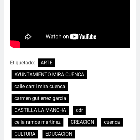
Etiquetado:
ARTE
AYUNTAMIENTO MIRA CUENCA
calle carril mira cuenca
carmen gutierrez garcia
CASTILLA LA MANCHA
cdr
celia ramos martinez
CREACION
cuenca
CULTURA
EDUCACION