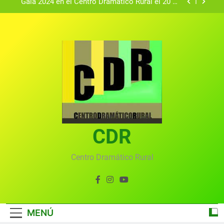
Gala 2024 en el Centro Dramático Rural el 20 de
agosto.
Textos seleccionados en el VI Certamen
Francisco Nieva de piezas breves teatrales
convocado por el Centro Dramático Rural de Mira
Gala anual virtual del Centro Dramático Rural de
(Cuenca)
Mira
Gala del Centro Dramático Rural 2025
Gala 2024 en el Centro Dramático Rural el 20 de
agosto.
Textos seleccionados en el VI Certamen
Francisco Nieva de piezas breves teatrales
convocado por el Centro Dramático Rural de Mira
CDR
Gala anual virtual del Centro Dramático Rural de
(Cuenca)
Mira
Centro Dramático Rural
MENÚ