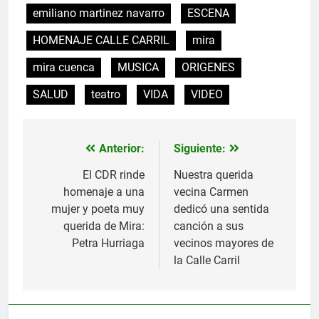
emiliano martinez navarro
ESCENA
HOMENAJE CALLE CARRIL
mira
mira cuenca
MUSICA
ORIGENES
SALUD
teatro
VIDA
VIDEO
Anterior:
Siguiente:
Navegación
de
El CDR rinde
Nuestra querida
homenaje a una
vecina Carmen
entradas
mujer y poeta muy
dedicó una sentida
querida de Mira:
canción a sus
Petra Hurriaga
vecinos mayores de
la Calle Carril