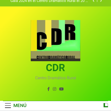
Gala 2024 en el Centro Dramático Rural el 20 de
agosto.
Textos seleccionados en el VI Certamen
Francisco Nieva de piezas breves teatrales
convocado por el Centro Dramático Rural de Mira
Gala anual virtual del Centro Dramático Rural de
(Cuenca)
Mira
Gala del Centro Dramático Rural 2025
Gala 2024 en el Centro Dramático Rural el 20 de
agosto.
Textos seleccionados en el VI Certamen
Francisco Nieva de piezas breves teatrales
convocado por el Centro Dramático Rural de Mira
CDR
Gala anual virtual del Centro Dramático Rural de
(Cuenca)
Mira
Centro Dramático Rural
MENÚ