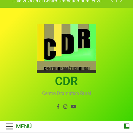
Gala 2024 en el Centro Dramático Rural el 20 de
agosto.
Textos seleccionados en el VI Certamen
Francisco Nieva de piezas breves teatrales
convocado por el Centro Dramático Rural de Mira
Gala anual virtual del Centro Dramático Rural de
(Cuenca)
Mira
Gala del Centro Dramático Rural 2025
Gala 2024 en el Centro Dramático Rural el 20 de
agosto.
Textos seleccionados en el VI Certamen
Francisco Nieva de piezas breves teatrales
convocado por el Centro Dramático Rural de Mira
CDR
Gala anual virtual del Centro Dramático Rural de
(Cuenca)
Mira
Centro Dramático Rural
MENÚ