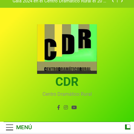
Gala 2024 en el Centro Dramático Rural el 20 de
agosto.
Textos seleccionados en el VI Certamen
Francisco Nieva de piezas breves teatrales
convocado por el Centro Dramático Rural de Mira
Gala anual virtual del Centro Dramático Rural de
(Cuenca)
Mira
Gala del Centro Dramático Rural 2025
Gala 2024 en el Centro Dramático Rural el 20 de
agosto.
Textos seleccionados en el VI Certamen
Francisco Nieva de piezas breves teatrales
convocado por el Centro Dramático Rural de Mira
CDR
Gala anual virtual del Centro Dramático Rural de
(Cuenca)
Mira
Centro Dramático Rural
MENÚ