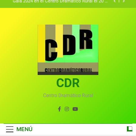
Gala 2024 en el Centro Dramático Rural el 20 de
agosto.
Textos seleccionados en el VI Certamen
Francisco Nieva de piezas breves teatrales
convocado por el Centro Dramático Rural de Mira
Gala anual virtual del Centro Dramático Rural de
(Cuenca)
Mira
Gala del Centro Dramático Rural 2025
Gala 2024 en el Centro Dramático Rural el 20 de
agosto.
Textos seleccionados en el VI Certamen
Francisco Nieva de piezas breves teatrales
convocado por el Centro Dramático Rural de Mira
CDR
Gala anual virtual del Centro Dramático Rural de
(Cuenca)
Mira
Centro Dramático Rural
MENÚ