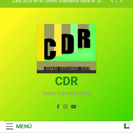
Gala 2024 en el Centro Dramático Rural el 20 de
agosto.
Textos seleccionados en el VI Certamen
Francisco Nieva de piezas breves teatrales
convocado por el Centro Dramático Rural de Mira
Gala anual virtual del Centro Dramático Rural de
(Cuenca)
Mira
Gala del Centro Dramático Rural 2025
Gala 2024 en el Centro Dramático Rural el 20 de
agosto.
Textos seleccionados en el VI Certamen
Francisco Nieva de piezas breves teatrales
convocado por el Centro Dramático Rural de Mira
CDR
Gala anual virtual del Centro Dramático Rural de
(Cuenca)
Mira
Centro Dramático Rural
MENÚ