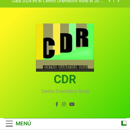
Gala 2024 en el Centro Dramático Rural el 20 de
agosto.
Textos seleccionados en el VI Certamen
Francisco Nieva de piezas breves teatrales
convocado por el Centro Dramático Rural de Mira
Gala anual virtual del Centro Dramático Rural de
(Cuenca)
Mira
Gala del Centro Dramático Rural 2025
Gala 2024 en el Centro Dramático Rural el 20 de
agosto.
Textos seleccionados en el VI Certamen
Francisco Nieva de piezas breves teatrales
convocado por el Centro Dramático Rural de Mira
CDR
Gala anual virtual del Centro Dramático Rural de
(Cuenca)
Mira
Centro Dramático Rural
MENÚ