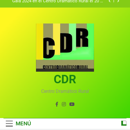
Gala 2024 en el Centro Dramático Rural el 20 de
agosto.
Textos seleccionados en el VI Certamen
Francisco Nieva de piezas breves teatrales
convocado por el Centro Dramático Rural de Mira
Gala anual virtual del Centro Dramático Rural de
(Cuenca)
Mira
Gala del Centro Dramático Rural 2025
Gala 2024 en el Centro Dramático Rural el 20 de
agosto.
Textos seleccionados en el VI Certamen
Francisco Nieva de piezas breves teatrales
convocado por el Centro Dramático Rural de Mira
CDR
Gala anual virtual del Centro Dramático Rural de
(Cuenca)
Mira
Centro Dramático Rural
MENÚ