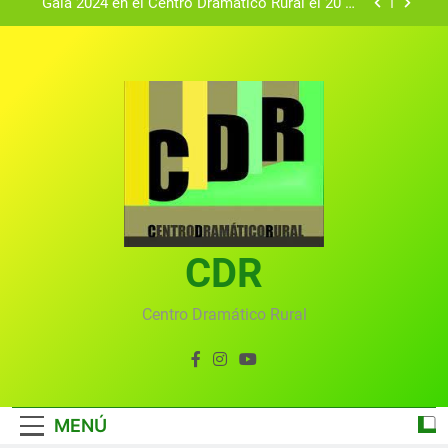
Gala 2024 en el Centro Dramático Rural el 20 de
agosto.
Textos seleccionados en el VI Certamen
Francisco Nieva de piezas breves teatrales
convocado por el Centro Dramático Rural de Mira
Gala anual virtual del Centro Dramático Rural de
(Cuenca)
Mira
Gala del Centro Dramático Rural 2025
Gala 2024 en el Centro Dramático Rural el 20 de
agosto.
Textos seleccionados en el VI Certamen
Francisco Nieva de piezas breves teatrales
convocado por el Centro Dramático Rural de Mira
CDR
Gala anual virtual del Centro Dramático Rural de
(Cuenca)
Mira
Centro Dramático Rural
MENÚ