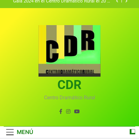
Gala 2024 en el Centro Dramático Rural el 20 de
agosto.
Textos seleccionados en el VI Certamen
Francisco Nieva de piezas breves teatrales
convocado por el Centro Dramático Rural de Mira
Gala anual virtual del Centro Dramático Rural de
(Cuenca)
Mira
Gala del Centro Dramático Rural 2025
Gala 2024 en el Centro Dramático Rural el 20 de
agosto.
Textos seleccionados en el VI Certamen
Francisco Nieva de piezas breves teatrales
convocado por el Centro Dramático Rural de Mira
CDR
Gala anual virtual del Centro Dramático Rural de
(Cuenca)
Mira
Centro Dramático Rural
MENÚ