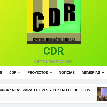
Textos seleccionados en el VI Certamen Francisco Nieva de pie
Ce
Gala anual vir
Gala 2024 en el C
Textos seleccionados en el VI Certamen Francisco Nieva de pie
CDR
Ce
Gala anual vir
Centro Dramático Rural
!!
CDR
PROYECTOS
NOTICIAS
MEMORIAS
 TÍTERES Y TEATRO DE OBJETOS
Gala del 
12 Meses Atrá