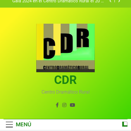
Gala 2024 en el Centro Dramático Rural el 20 de
agosto.
Textos seleccionados en el VI Certamen
Francisco Nieva de piezas breves teatrales
convocado por el Centro Dramático Rural de Mira
Gala anual virtual del Centro Dramático Rural de
(Cuenca)
Mira
Gala del Centro Dramático Rural 2025
Gala 2024 en el Centro Dramático Rural el 20 de
agosto.
Textos seleccionados en el VI Certamen
Francisco Nieva de piezas breves teatrales
convocado por el Centro Dramático Rural de Mira
CDR
Gala anual virtual del Centro Dramático Rural de
(Cuenca)
Mira
Centro Dramático Rural
MENÚ