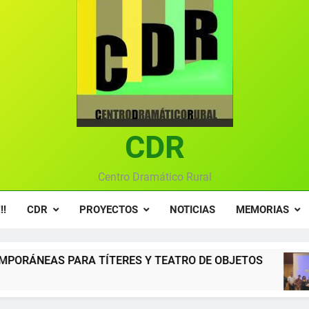
Textos seleccionados en el VI Certamen Francisco Nieva de pie
Ce
Gala anual vir
Gala 2024 en el C
Textos seleccionados en el VI Certamen Francisco Nieva de pie
CDR
Ce
Gala anual vir
Centro Dramático Rural
!!
CDR
PROYECTOS
NOTICIAS
MEMORIAS
ERES Y TEATRO DE OBJETOS
Gala del Centr
12 Meses Atrás