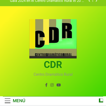
Gala 2024 en el Centro Dramático Rural el 20 de
agosto.
Textos seleccionados en el VI Certamen
Francisco Nieva de piezas breves teatrales
convocado por el Centro Dramático Rural de Mira
Gala anual virtual del Centro Dramático Rural de
(Cuenca)
Mira
Gala del Centro Dramático Rural 2025
Gala 2024 en el Centro Dramático Rural el 20 de
agosto.
Textos seleccionados en el VI Certamen
Francisco Nieva de piezas breves teatrales
convocado por el Centro Dramático Rural de Mira
CDR
Gala anual virtual del Centro Dramático Rural de
(Cuenca)
Mira
Centro Dramático Rural
MENÚ