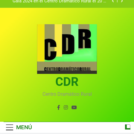
Gala 2024 en el Centro Dramático Rural el 20 de
agosto.
Textos seleccionados en el VI Certamen
Francisco Nieva de piezas breves teatrales
convocado por el Centro Dramático Rural de Mira
Gala anual virtual del Centro Dramático Rural de
(Cuenca)
Mira
Gala del Centro Dramático Rural 2025
Gala 2024 en el Centro Dramático Rural el 20 de
agosto.
Textos seleccionados en el VI Certamen
Francisco Nieva de piezas breves teatrales
convocado por el Centro Dramático Rural de Mira
CDR
Gala anual virtual del Centro Dramático Rural de
(Cuenca)
Mira
Centro Dramático Rural
MENÚ