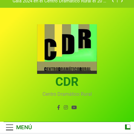
Gala 2024 en el Centro Dramático Rural el 20 de
agosto.
Textos seleccionados en el VI Certamen
Francisco Nieva de piezas breves teatrales
convocado por el Centro Dramático Rural de Mira
Gala anual virtual del Centro Dramático Rural de
(Cuenca)
Mira
Gala del Centro Dramático Rural 2025
Gala 2024 en el Centro Dramático Rural el 20 de
agosto.
Textos seleccionados en el VI Certamen
Francisco Nieva de piezas breves teatrales
convocado por el Centro Dramático Rural de Mira
CDR
Gala anual virtual del Centro Dramático Rural de
(Cuenca)
Mira
Centro Dramático Rural
MENÚ