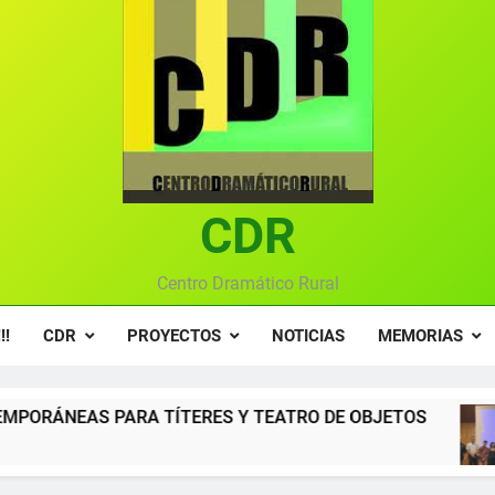
Textos seleccionados en el VI Certamen Francisco Nieva de pie
Ce
Gala anual vir
Gala 2024 en el C
Textos seleccionados en el VI Certamen Francisco Nieva de pie
CDR
Ce
Gala anual vir
Centro Dramático Rural
!!
CDR
PROYECTOS
NOTICIAS
MEMORIAS
TERES Y TEATRO DE OBJETOS
Gala del Cent
12 Meses Atrás