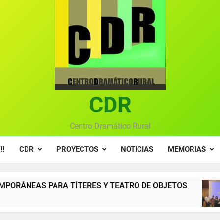
Ce
Gala anual vir
Gala 2024 en el C
Textos seleccionados en el VI Certamen Francisco Nieva de pie
Ce
CDR
Gala anual vir
Centro Dramático Rural
!!
CDR
PROYECTOS
NOTICIAS
MEMORIAS
ERES Y TEATRO DE OBJETOS
Gala del Centro
12 Meses Atrás