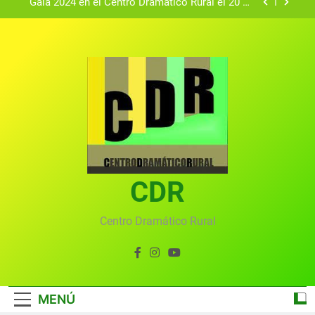
Gala 2024 en el Centro Dramático Rural el 20 de
agosto.
Textos seleccionados en el VI Certamen
Francisco Nieva de piezas breves teatrales
convocado por el Centro Dramático Rural de Mira
Gala anual virtual del Centro Dramático Rural de
(Cuenca)
Mira
Gala del Centro Dramático Rural 2025
Gala 2024 en el Centro Dramático Rural el 20 de
agosto.
Textos seleccionados en el VI Certamen
Francisco Nieva de piezas breves teatrales
convocado por el Centro Dramático Rural de Mira
CDR
Gala anual virtual del Centro Dramático Rural de
(Cuenca)
Mira
Centro Dramático Rural
MENÚ