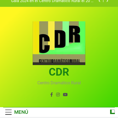
Gala 2024 en el Centro Dramático Rural el 20 de
agosto.
Textos seleccionados en el VI Certamen
Francisco Nieva de piezas breves teatrales
convocado por el Centro Dramático Rural de Mira
Gala anual virtual del Centro Dramático Rural de
(Cuenca)
Mira
Gala del Centro Dramático Rural 2025
Gala 2024 en el Centro Dramático Rural el 20 de
agosto.
Textos seleccionados en el VI Certamen
Francisco Nieva de piezas breves teatrales
convocado por el Centro Dramático Rural de Mira
CDR
Gala anual virtual del Centro Dramático Rural de
(Cuenca)
Mira
Centro Dramático Rural
MENÚ