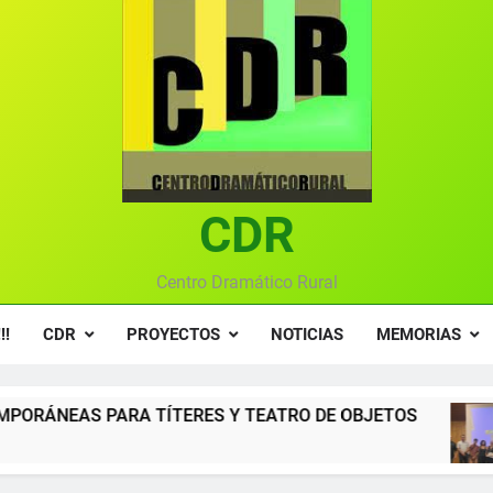
Ce
Gala anual vir
Gala 2024 en el C
Textos seleccionados en el VI Certamen Francisco Nieva de pie
Ce
CDR
Gala anual vir
Centro Dramático Rural
!!
CDR
PROYECTOS
NOTICIAS
MEMORIAS
ERES Y TEATRO DE OBJETOS
Gala del Centro
12 Meses Atrás