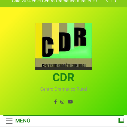
Gala 2024 en el Centro Dramático Rural el 20 de
agosto.
Textos seleccionados en el VI Certamen
Francisco Nieva de piezas breves teatrales
convocado por el Centro Dramático Rural de Mira
Gala anual virtual del Centro Dramático Rural de
(Cuenca)
Mira
Gala del Centro Dramático Rural 2025
Gala 2024 en el Centro Dramático Rural el 20 de
agosto.
Textos seleccionados en el VI Certamen
Francisco Nieva de piezas breves teatrales
convocado por el Centro Dramático Rural de Mira
CDR
Gala anual virtual del Centro Dramático Rural de
(Cuenca)
Mira
Centro Dramático Rural
MENÚ