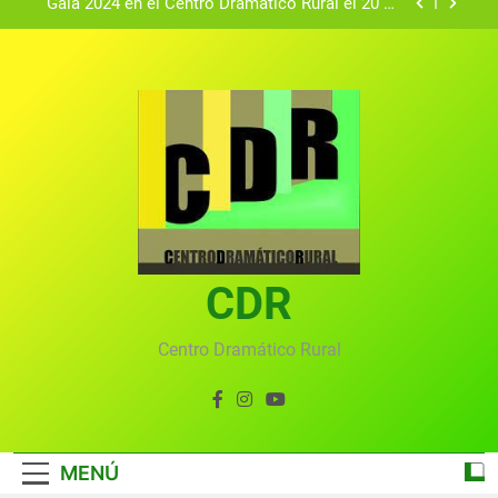
Gala 2024 en el Centro Dramático Rural el 20 de
agosto.
Textos seleccionados en el VI Certamen
Francisco Nieva de piezas breves teatrales
convocado por el Centro Dramático Rural de Mira
Gala anual virtual del Centro Dramático Rural de
(Cuenca)
Mira
Gala del Centro Dramático Rural 2025
Gala 2024 en el Centro Dramático Rural el 20 de
agosto.
Textos seleccionados en el VI Certamen
Francisco Nieva de piezas breves teatrales
convocado por el Centro Dramático Rural de Mira
CDR
Gala anual virtual del Centro Dramático Rural de
(Cuenca)
Mira
Centro Dramático Rural
MENÚ