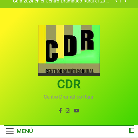
Gala 2024 en el Centro Dramático Rural el 20 de
agosto.
Textos seleccionados en el VI Certamen
Francisco Nieva de piezas breves teatrales
convocado por el Centro Dramático Rural de Mira
Gala anual virtual del Centro Dramático Rural de
(Cuenca)
Mira
Gala del Centro Dramático Rural 2025
Gala 2024 en el Centro Dramático Rural el 20 de
agosto.
Textos seleccionados en el VI Certamen
Francisco Nieva de piezas breves teatrales
convocado por el Centro Dramático Rural de Mira
CDR
Gala anual virtual del Centro Dramático Rural de
(Cuenca)
Mira
Centro Dramático Rural
MENÚ