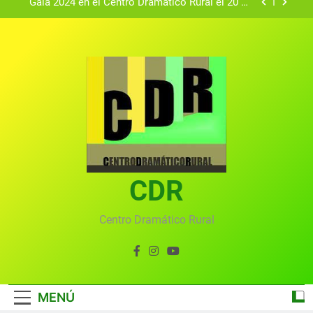
Gala 2024 en el Centro Dramático Rural el 20 de
agosto.
Textos seleccionados en el VI Certamen
Francisco Nieva de piezas breves teatrales
convocado por el Centro Dramático Rural de Mira
Gala anual virtual del Centro Dramático Rural de
(Cuenca)
Mira
Gala del Centro Dramático Rural 2025
Gala 2024 en el Centro Dramático Rural el 20 de
agosto.
Textos seleccionados en el VI Certamen
Francisco Nieva de piezas breves teatrales
convocado por el Centro Dramático Rural de Mira
CDR
Gala anual virtual del Centro Dramático Rural de
(Cuenca)
Mira
Centro Dramático Rural
MENÚ