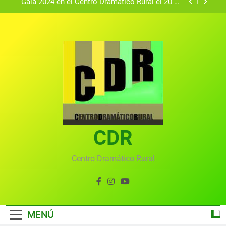
Gala 2024 en el Centro Dramático Rural el 20 de
agosto.
Textos seleccionados en el VI Certamen
Francisco Nieva de piezas breves teatrales
convocado por el Centro Dramático Rural de Mira
Gala anual virtual del Centro Dramático Rural de
(Cuenca)
Mira
Gala del Centro Dramático Rural 2025
Gala 2024 en el Centro Dramático Rural el 20 de
agosto.
Textos seleccionados en el VI Certamen
Francisco Nieva de piezas breves teatrales
convocado por el Centro Dramático Rural de Mira
CDR
Gala anual virtual del Centro Dramático Rural de
(Cuenca)
Mira
Centro Dramático Rural
MENÚ