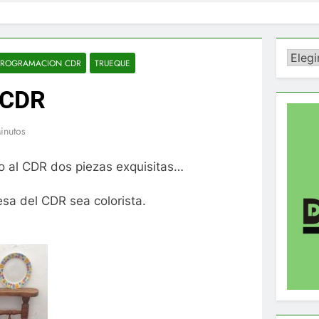
Catego
PROGRAMACION CDR
TRUEQUE
 CDR
inutos
o al CDR dos piezas exquisitas…
esa del CDR sea colorista.