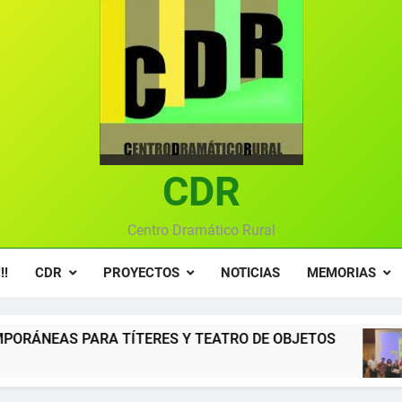
Gala anual vir
Gala 2024 en el C
Textos seleccionados en el VI Certamen Francisco Nieva de pie
Ce
CDR
Gala anual vir
Centro Dramático Rural
!!
CDR
PROYECTOS
NOTICIAS
MEMORIAS
ES Y TEATRO DE OBJETOS
Gala del Centro 
12 Meses Atrás