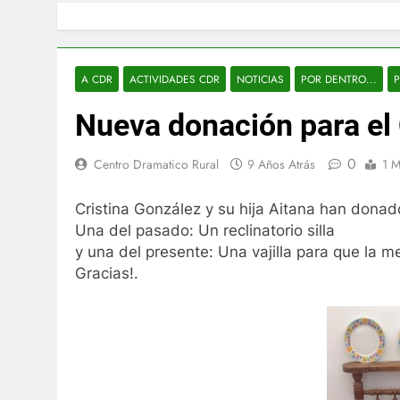
A CDR
ACTIVIDADES CDR
NOTICIAS
POR DENTRO...
Nueva donación para el
0
Centro Dramatico Rural
9 Años Atrás
1 M
Cristina
González y su hija Aitana han donad
Una del pasado: Un reclinatorio silla
y una del presente: Una vajilla para que la m
Gracias!.