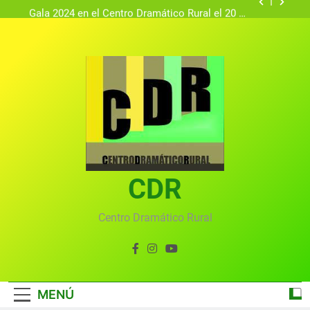
Gala 2024 en el Centro Dramático Rural el 20 de
agosto.
Textos seleccionados en el VI Certamen
Francisco Nieva de piezas breves teatrales
convocado por el Centro Dramático Rural de Mira
Gala anual virtual del Centro Dramático Rural de
(Cuenca)
Mira
Gala del Centro Dramático Rural 2025
Gala 2024 en el Centro Dramático Rural el 20 de
agosto.
Textos seleccionados en el VI Certamen
Francisco Nieva de piezas breves teatrales
convocado por el Centro Dramático Rural de Mira
CDR
Gala anual virtual del Centro Dramático Rural de
(Cuenca)
Mira
Centro Dramático Rural
MENÚ