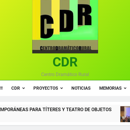
Textos seleccionados en el VI Certamen Francisco Nieva de pie
Ce
Gala anual vir
Gala 2024 en el C
Textos seleccionados en el VI Certamen Francisco Nieva de pie
Ce
CDR
Gala anual vir
Centro Dramático Rural
!!
CDR
PROYECTOS
NOTICIAS
MEMORIAS
ERES Y TEATRO DE OBJETOS
Gala del Centro
12 Meses Atrás