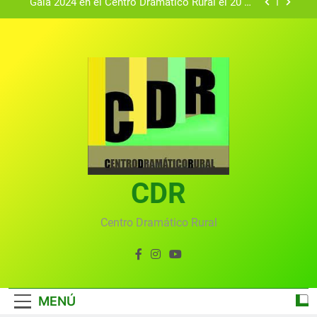
Gala 2024 en el Centro Dramático Rural el 20 de
agosto.
Textos seleccionados en el VI Certamen
Francisco Nieva de piezas breves teatrales
convocado por el Centro Dramático Rural de Mira
Gala anual virtual del Centro Dramático Rural de
(Cuenca)
Mira
Gala del Centro Dramático Rural 2025
Gala 2024 en el Centro Dramático Rural el 20 de
agosto.
Textos seleccionados en el VI Certamen
Francisco Nieva de piezas breves teatrales
convocado por el Centro Dramático Rural de Mira
CDR
Gala anual virtual del Centro Dramático Rural de
(Cuenca)
Mira
Centro Dramático Rural
MENÚ