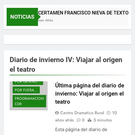
XII CERTAMEN FRANCISCO NIEVA DE TEXTOS 
NOTICIAS
2 Meses Atrás
2016
A CDR
A ESCENA MIRA
ACTIVIDADES
CDR
Diario de invierno IV: Viajar al origen
EL ESPACIO CDR
el teatro
NOTICIAS
POR DENTRO...
Última página del diario de
POR FUERA...
invierno: Viajar al origen el
PROGRAMACION
teatro
CDR
Centro Dramatico Rural
10
años atrás
0
5 minutos
Esta página del diario de