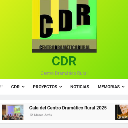
Gala 2024 en el C
Textos seleccionados en el VI Certamen Francisco Nieva de pie
Ce
Gala anual vir
CDR
Centro Dramático Rural
!!
CDR
PROYECTOS
NOTICIAS
MEMORIAS
 Centro Dramático Rural 2025
XI CERTÁMEN 
rás
1 Año Atrás