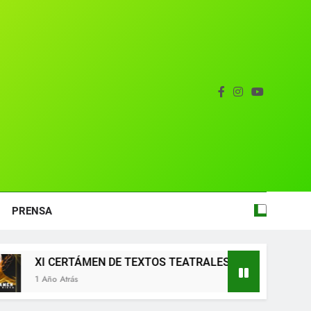
Gala del Centro Dramático Rural 2025
entro Dramático Rural el 20 de agosto.
zas breves teatrales convocado por el
ntro Dramático Rural de Mira (Cuenca)
tual del Centro Dramático Rural de Mira
PRENSA
DE TEXTOS TEATRALES FRANCISCO NIEVA 2025