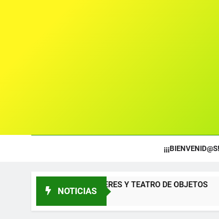
¡¡¡BIENVENID@S!
A TÍTERES Y TEATRO DE OBJETOS
Gala del
NOTICIAS
12 Meses At