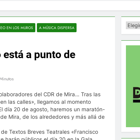
Catego
SEO EN LOS MUROS
A MÚSICA DISPERSA
o está a punto de
Minutos
colaboradores del CDR de Mira… Tras las
en las calles», llegamos al momento
El día 20 de agosto, haremos un maratón-
 de Mira, de los alrededores y más allá de
 de Textos Breves Teatrales «Francisco
 harán públicos el día 20 en la Gala