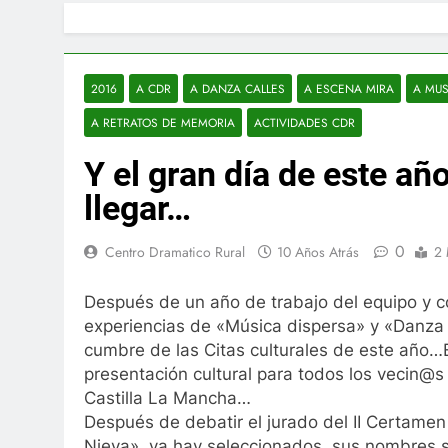
2016
A CDR
A DANZA CALLES
A ESCENA MIRA
A MU
A RETRATOS DE MEMORIA
ACTIVIDADES CDR
Y el gran día de este añ
llegar…
0
Centro Dramatico Rural
10 Años Atrás
2 
Después
de un año de trabajo del equipo y 
experiencias de «Música dispersa» y «Danza 
cumbre de las Citas culturales de este año…
presentación cultural para todos los vecin@s
Castilla La Mancha…
Después de debatir el jurado del II Certamen
Nieva», ya hay seleccionados, sus nombres se