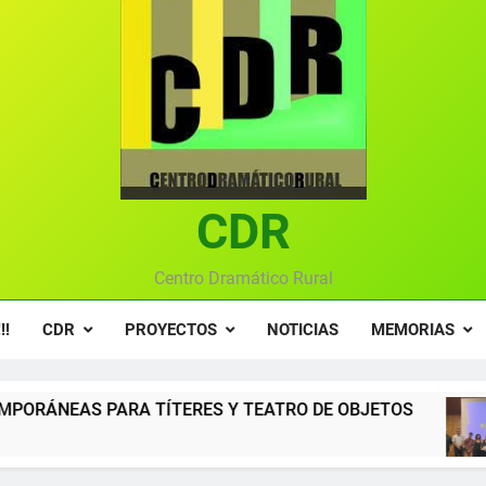
Ce
Gala anual vir
Gala 2024 en el C
Textos seleccionados en el VI Certamen Francisco Nieva de pie
Ce
CDR
Gala anual vir
Centro Dramático Rural
!!
CDR
PROYECTOS
NOTICIAS
MEMORIAS
RES Y TEATRO DE OBJETOS
Gala del Centro 
12 Meses Atrás