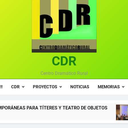
Gala anual vir
Gala 2024 en el C
Textos seleccionados en el VI Certamen Francisco Nieva de pie
Ce
CDR
Gala anual vir
Centro Dramático Rural
!!
CDR
PROYECTOS
NOTICIAS
MEMORIAS
ES Y TEATRO DE OBJETOS
Gala del Centro 
12 Meses Atrás