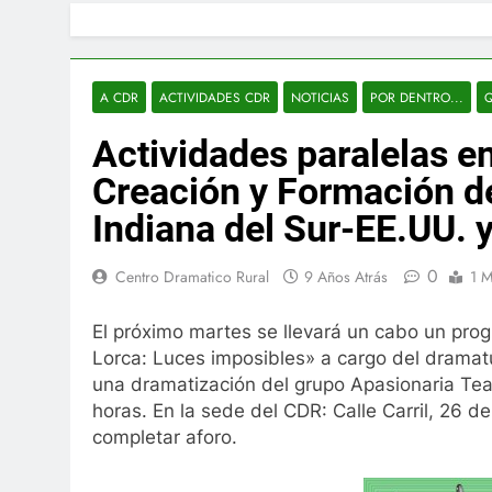
A CDR
ACTIVIDADES CDR
NOTICIAS
POR DENTRO...
Q
Actividades paralelas en
Creación y Formación de
Indiana del Sur-EE.UU. 
0
Centro Dramatico Rural
9 Años Atrás
1 M
El
próximo martes se llevará un cabo un prog
Lorca: Luces imposibles» a cargo del dramat
una dramatización del grupo Apasionaria Teat
horas. En la sede del CDR: Calle Carril, 26 d
completar aforo.