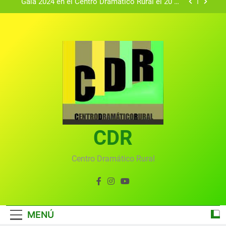
Gala 2024 en el Centro Dramático Rural el 20 de
agosto.
Textos seleccionados en el VI Certamen
Francisco Nieva de piezas breves teatrales
convocado por el Centro Dramático Rural de Mira
Gala anual virtual del Centro Dramático Rural de
(Cuenca)
Mira
Gala del Centro Dramático Rural 2025
Gala 2024 en el Centro Dramático Rural el 20 de
agosto.
Textos seleccionados en el VI Certamen
Francisco Nieva de piezas breves teatrales
convocado por el Centro Dramático Rural de Mira
CDR
Gala anual virtual del Centro Dramático Rural de
(Cuenca)
Mira
Centro Dramático Rural
MENÚ