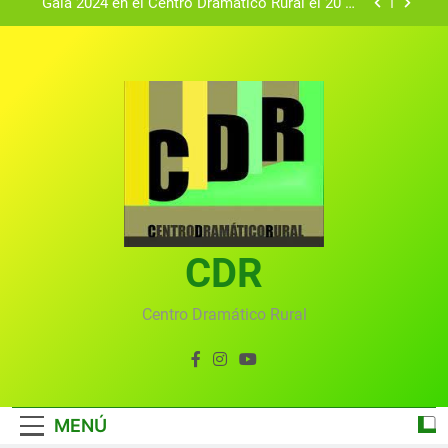
Gala 2024 en el Centro Dramático Rural el 20 de
agosto.
Textos seleccionados en el VI Certamen
Francisco Nieva de piezas breves teatrales
convocado por el Centro Dramático Rural de Mira
Gala anual virtual del Centro Dramático Rural de
(Cuenca)
Mira
Gala del Centro Dramático Rural 2025
Gala 2024 en el Centro Dramático Rural el 20 de
agosto.
Textos seleccionados en el VI Certamen
Francisco Nieva de piezas breves teatrales
convocado por el Centro Dramático Rural de Mira
CDR
Gala anual virtual del Centro Dramático Rural de
(Cuenca)
Mira
Centro Dramático Rural
MENÚ