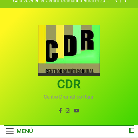
Textos seleccionados en el VI Certamen
Francisco Nieva de piezas breves teatrales
convocado por el Centro Dramático Rural de Mira
Gala anual virtual del Centro Dramático Rural de
(Cuenca)
Mira
Gala del Centro Dramático Rural 2025
Gala 2024 en el Centro Dramático Rural el 20 de
agosto.
Textos seleccionados en el VI Certamen
Francisco Nieva de piezas breves teatrales
convocado por el Centro Dramático Rural de Mira
Gala anual virtual del Centro Dramático Rural de
(Cuenca)
Mira
CDR
Centro Dramático Rural
MENÚ