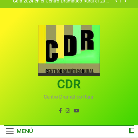
Gala 2024 en el Centro Dramático Rural el 20 de
agosto.
Textos seleccionados en el VI Certamen
Francisco Nieva de piezas breves teatrales
convocado por el Centro Dramático Rural de Mira
Gala anual virtual del Centro Dramático Rural de
(Cuenca)
Mira
Gala del Centro Dramático Rural 2025
Gala 2024 en el Centro Dramático Rural el 20 de
agosto.
Textos seleccionados en el VI Certamen
Francisco Nieva de piezas breves teatrales
convocado por el Centro Dramático Rural de Mira
CDR
Gala anual virtual del Centro Dramático Rural de
(Cuenca)
Mira
Centro Dramático Rural
MENÚ