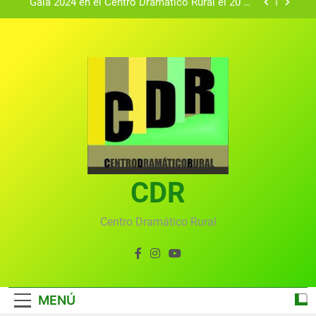
Gala 2024 en el Centro Dramático Rural el 20 de
agosto.
Textos seleccionados en el VI Certamen
Francisco Nieva de piezas breves teatrales
convocado por el Centro Dramático Rural de Mira
Gala anual virtual del Centro Dramático Rural de
(Cuenca)
Mira
Gala del Centro Dramático Rural 2025
Gala 2024 en el Centro Dramático Rural el 20 de
agosto.
Textos seleccionados en el VI Certamen
Francisco Nieva de piezas breves teatrales
convocado por el Centro Dramático Rural de Mira
CDR
Gala anual virtual del Centro Dramático Rural de
(Cuenca)
Mira
Centro Dramático Rural
MENÚ